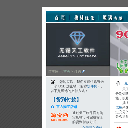
当前位于:
首页
> 订购
您购买后，我们立即快递寄送
点
一个 USB 加密锁（俗称
软件狗
）。
天
以下是可选的支付方式：
分别销
能，以
【货到付款】
插
官方淘宝店铺
试用
尚
过充分
通过天工软件官方淘
是否追
宝店铺，可完成安全
的货到付款方式。