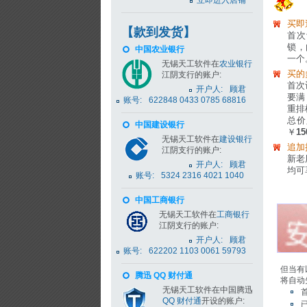
立即进入店铺
买即
【款到发货】
首次
锁，
中国农业银行
一个
无锡天工软件在
农业银行
买的
江阴支行的账户:
首次
开户人:
顾君
要满
账号:
622848 0433 0785 68816
重排
总价
中国建设银行
￥
15
无锡天工软件在
建设银行
追加
江阴支行的账户:
新老
开户人:
顾君
均可
账号:
5324 2316 4021 1040
中国工商银行
无锡天工软件在
工商银行
江阴支行的账户:
开户人:
顾君
账号:
622202 1103 0061 59793
但当有
腾迅 QQ 财付通
将自动
无锡天工软件在中国腾迅
QQ 财付通
开设的账户: