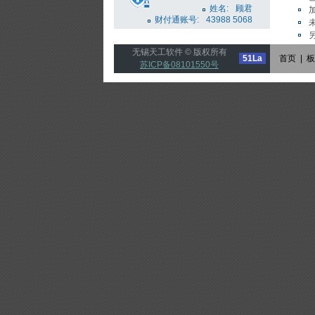
姓名:
顾君
财付通账号:
43988 5068
无锡天工软件 © 版权所有
51La
首页
|
板
苏ICP备08101550号